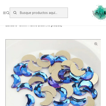
Envios vía Starken a todo Chile de Lunes a Viernes.
https://www.starken.cl/
Inicio
Glitter, Decoración y Accesorios
Cristales
Lunas 5x8mm Flame Blue (10 piezas)