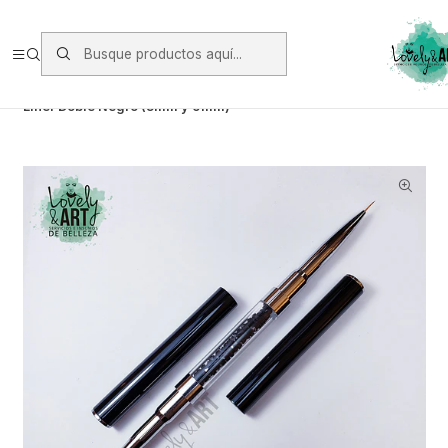
Envios vía Starken a todo Chile de Lunes a Viernes.
https://www.starken.cl/
Inicio
Glitter, Decoración y Accesorios
Pinceles
Liner Doble Negro (5mm y 9mm)