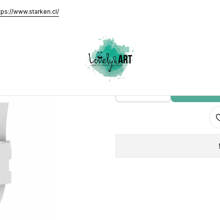
aleks - Grit 180
tps://www.starken.cl/
Lima Bobbina
AGRE
Cantidad