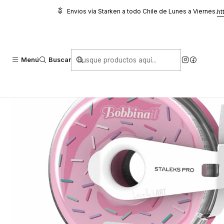
Inicio
Manicure
Limas y Buffer
Lima Bobbinail White Adhesiva St
Envios vía Starken a todo Chile de Lunes a Viernes.
ht
Menú
Buscar