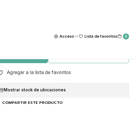
Nuestra tienda Física esta ubicada en Luis Thayer Ojeda #0115, L
https://maps.app.goo.gl/GQxtpT6khdB34t1x8
|
il White Adhesiva Staleks -
Acceso
Lista de favoritos
0
Grit 180
GAR AL CARRO
COMPRAR AHORA
Agregar a la lista de favoritos
Mostrar stock de ubicaciones
COMPARTIR ESTE PRODUCTO