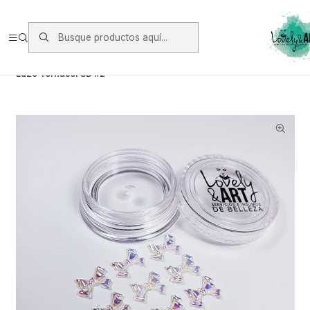
Envios vía Starken a todo Chile de Lunes a Viernes.
https://www.starken.cl/
Inicio
Glitter, Decoración y Accesorios
Decoración
Lazo Tornasol 3D #2