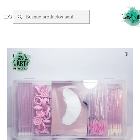
Envios vía Starken a todo Chile de Lunes a Viernes.
https://www.starken.cl/
Inicio
Pestañas
Insumos de Pestañas
Kit Pestañas Pink