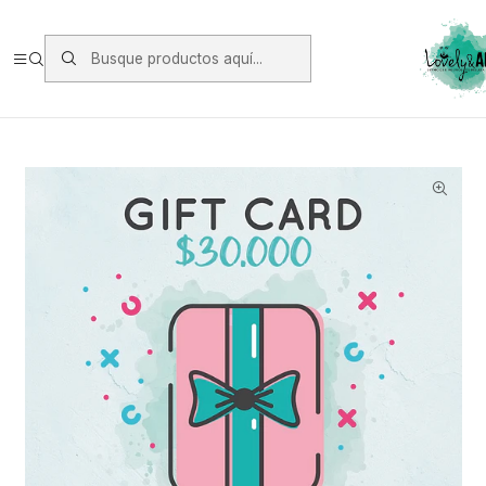
Envios vía Starken a todo Chile de Lunes a Viernes.
https://www.starken.cl/
Inicio
Oferta y Otros
Gift Card
Gift Card $30.000