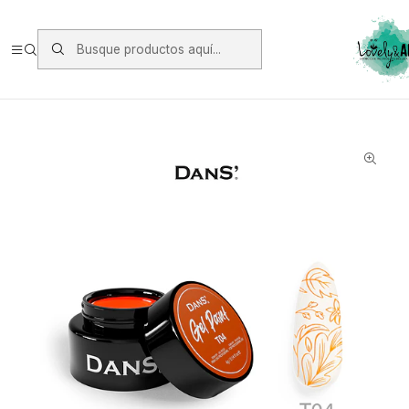
Envios vía Starken a todo Chile de Lunes a Viernes.
https://www.starken.cl/
Inicio
Gel, Polygel y Soft Gel
Gel
Gel Paint Dans 04