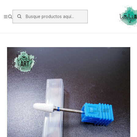
Envios vía Starken a todo Chile de Lunes a Viernes.
https://www.starken.cl/
Inicio
Herramientas
Fresas
Fresas Ceramica Azul #92