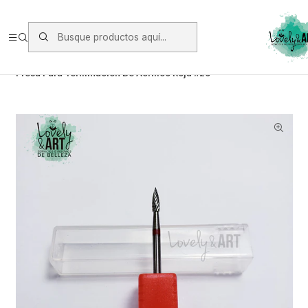
Envios vía Starken a todo Chile de Lunes a Viernes.
https://www.starken.cl/
Inicio
Herramientas
Fresas
Fresa Para Terminacion De Acrilico Roja #29