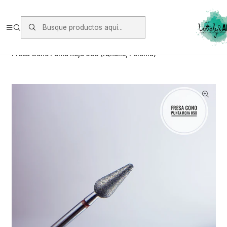
Envios vía Starken a todo Chile de Lunes a Viernes.
https://www.starken.cl/
Inicio
Herramientas
Fresas
Fresa Cono Punta Roja 050 (IQnails, Polonia)