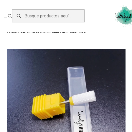
Envios vía Starken a todo Chile de Lunes a Viernes.
https://www.starken.cl/
Inicio
Herramientas
Fresas
FRESA CERÁMICA AMARILLA (BARRIL) #33