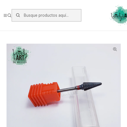
Envios vía Starken a todo Chile de Lunes a Viernes.
https://www.starken.cl/
Inicio
Herramientas
Fresas
Fresa Retiro Carburo Roja 11