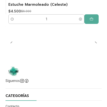
Estuche Marmoleado (Celeste)
-25%
$4.500
$6.000
Cantidad
Síguenos
CATEGORÍAS
Contacto