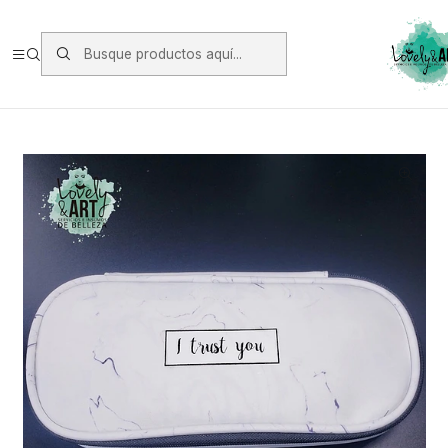
Envios vía Starken a todo Chile de Lunes a Viernes.
https://www.starken.cl/
Inicio
Oferta y Otros
Oferta
Estuche Marmoleado (Azul)