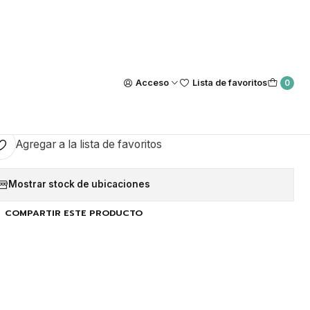
Nuestra tienda Física esta ubicada en Luis Thayer Ojeda #0115, L
https://maps.app.goo.gl/GQxtpT6khdB34t1x8
|
as 5mm Siam (10 piezas)
Acceso
Lista de favoritos
0
GAR AL CARRO
COMPRAR AHORA
Agregar a la lista de favoritos
Mostrar stock de ubicaciones
COMPARTIR ESTE PRODUCTO