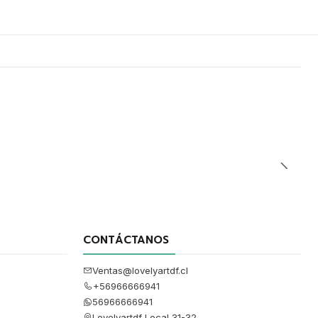
CONTÁCTANOS
Ventas@lovelyartdf.cl
+56966666941
56966666941
Lovelyartdf Local 31-32