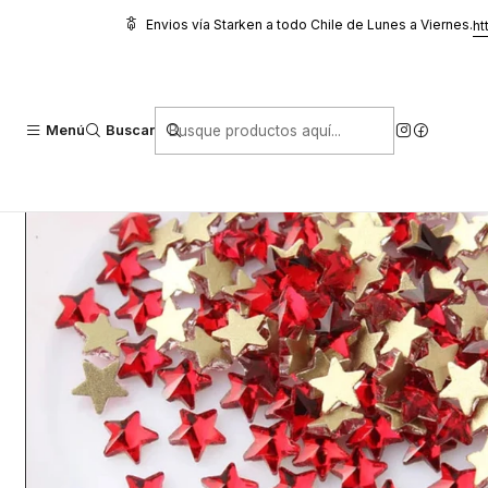
Inicio
Glitter, Decoración y Accesorios
Cristales
Estrellas 5mm S
Envios vía Starken a todo Chile de Lunes a Viernes.
ht
Menú
Buscar