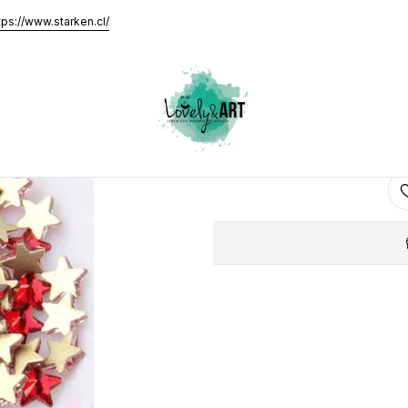
iam (10 piezas)
tps://www.starken.cl/
Estrell
AGRE
Cantidad