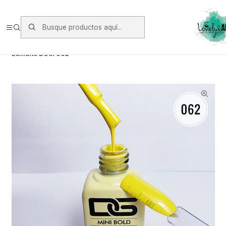
Envios vía Starken a todo Chile de Lunes a Viernes.
https://www.starken.cl/
Inicio
Manicure
Esmaltes Permanente DGel
Esmalte DGel 062