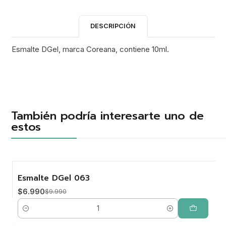
DESCRIPCIÓN
Esmalte DGel, marca Coreana, contiene 10ml.
También podría interesarte uno de
estos
Esmalte DGel 063
-30%
$6.990
$9.990
Cantidad