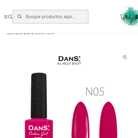
Envios vía Starken a todo Chile de Lunes a Viernes.
https://www.starken.cl/
Inicio
Manicure
Esmaltes Permanente Dans
Esmalte Dans Neón N05