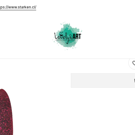
tps://www.starken.cl/
E
AGRE
Cantidad