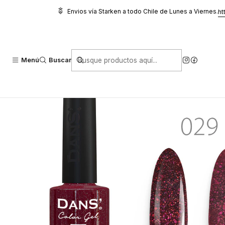
Inicio
Manicure
Esmaltes Permanente Dans
Esmalte Dans 029
Envios vía Starken a todo Chile de Lunes a Viernes.
ht
Menú
Buscar