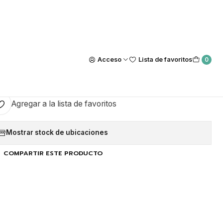
Nuestra tienda Física esta ubicada en Luis Thayer Ojeda #0115, L
https://maps.app.goo.gl/GQxtpT6khdB34t1x8
|
smalte Dans 029
Acceso
Lista de favoritos
0
GAR AL CARRO
COMPRAR AHORA
Agregar a la lista de favoritos
Mostrar stock de ubicaciones
COMPARTIR ESTE PRODUCTO