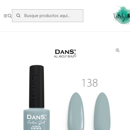
Envios vía Starken a todo Chile de Lunes a Viernes.
https://www.starken.cl/
Inicio
Manicure
Esmaltes Permanente Dans
Esmalte Dans 138