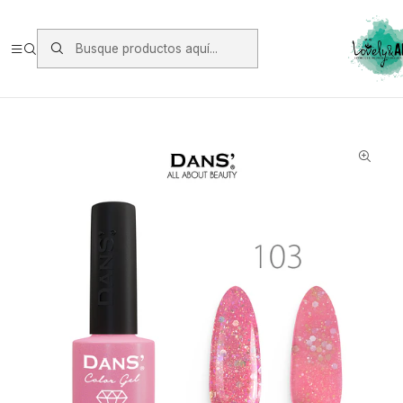
Envios vía Starken a todo Chile de Lunes a Viernes.
https://www.starken.cl/
Inicio
Manicure
Esmaltes Permanente Dans
Esmalte Dans 103