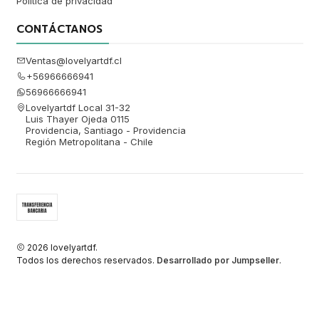
Política de privacidad
CONTÁCTANOS
Ventas@lovelyartdf.cl
+56966666941
56966666941
Lovelyartdf Local 31-32
Luis Thayer Ojeda 0115
Providencia, Santiago - Providencia
Región Metropolitana - Chile
2026 lovelyartdf.
Todos los derechos reservados.
Desarrollado por Jumpseller
.