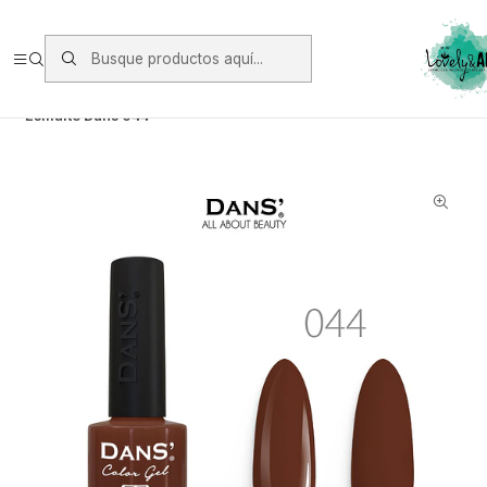
Envios vía Starken a todo Chile de Lunes a Viernes.
https://www.starken.cl/
Inicio
Manicure
Esmaltes Permanente Dans
Esmalte Dans 044