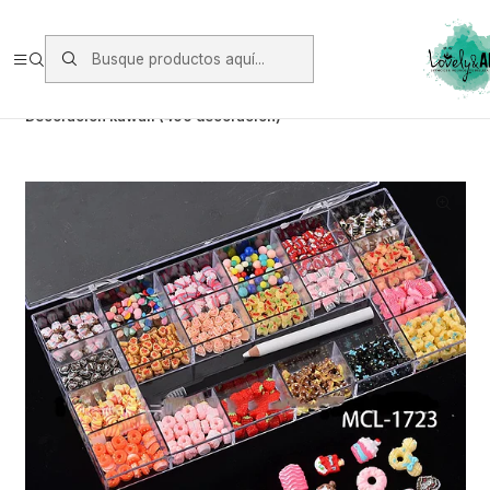
Envios vía Starken a todo Chile de Lunes a Viernes.
https://www.starken.cl/
Inicio
Glitter, Decoración y Accesorios
Decoración
Decoración kawaii (400 decoración)