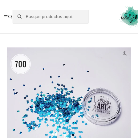
Envios vía Starken a todo Chile de Lunes a Viernes.
https://www.starken.cl/
Inicio
Oferta y Otros
Oferta
CUADRADITOS HOLO 700