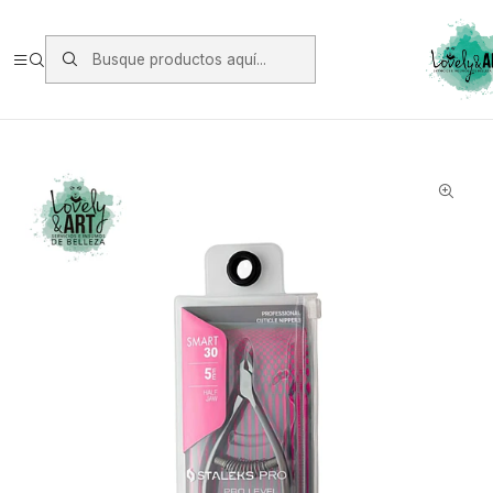
Envios vía Starken a todo Chile de Lunes a Viernes.
https://www.starken.cl/
Inicio
Marcas
Staleks
Corta Cutícula Staleks Smart 30 5mm