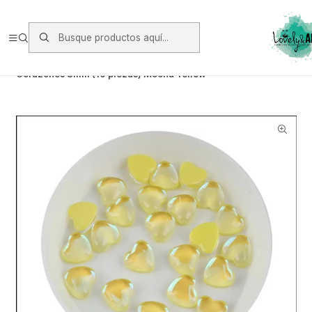
Envios vía Starken a todo Chile de Lunes a Viernes.
https://www.starken.cl/
Inicio
Glitter, Decoración y Accesorios
Cristales
Corazones 8mm (10 piezas) Mocha Yellow