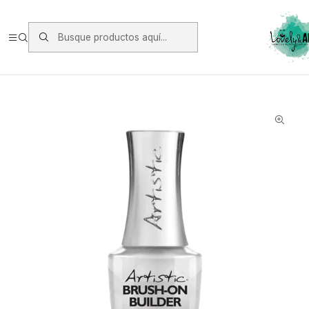
Envios vía Starken a todo Chile de Lunes a Viernes.
https://www.starken.cl/
Inicio
Manicure
Base y Top
Builder Gel Artistic