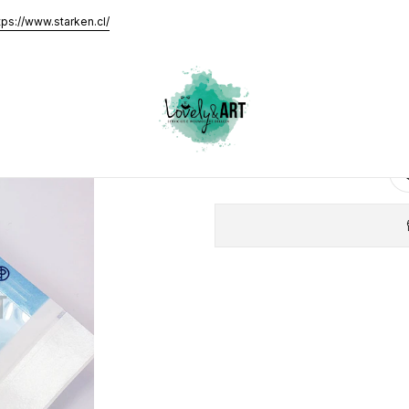
7x13cm (25 unidades)
tps://www.starken.cl/
Bolsas Au