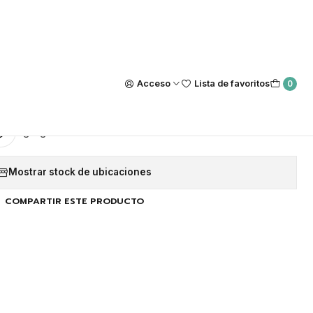
Nuestra tienda Física esta ubicada en Luis Thayer Ojeda #0115, L
https://maps.app.goo.gl/GQxtpT6khdB34t1x8
|
tosellante 5.7x13cm (25
Acceso
Lista de favoritos
0
unidades)
Agregar a la lista de favoritos
Mostrar stock de ubicaciones
COMPARTIR ESTE PRODUCTO