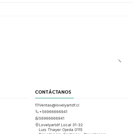
CONTÁCTANOS
Ventas@lovelyartdf.cl
+56966666941
56966666941
Lovelyartdf Local 31-32
Luis Thayer Ojeda 0115