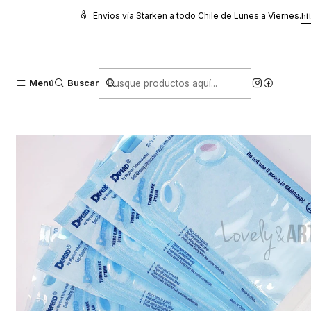
Inicio
Higiene y Cuidado
Desinfectantes
Bolsas Autosellante 5.
Envios vía Starken a todo Chile de Lunes a Viernes.
ht
Menú
Buscar